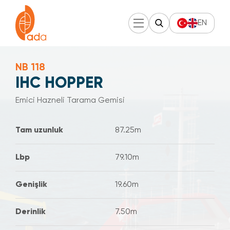
EN
NB 118
IHC HOPPER
Emici Hazneli Tarama Gemisi
Tam uzunluk
87.25m
Lbp
79.10m
Genişlik
19.60m
Derinlik
7.50m