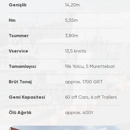
Genişlik
14,20m
Hm
5,55m
Tsummer
3,80m
Vservice
13,5 knots
Tamamlayıcı
194 Yolcu, 5 Mürettebat
Brüt Tonaj
approx. 1700 GRT
Gemi Kapasitesi
60 off Cars, 6 off Trailers
Ölü Ağırlık
approx. 400t