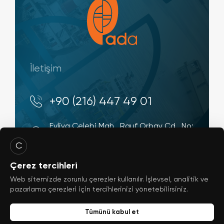
İletişim
+90 (216) 447 49 01
Evliya Çelebi Mah., Rauf Orbay Cd., No:
4 34944, Tuzla - İstanbul / Türkiye
C
info@ada-shipyard.com
Çerez tercihleri
Web sitemizde zorunlu çerezler kullanılır. İşlevsel, analitik ve
pazarlama çerezleri için tercihlerinizi yönetebilirsiniz.
Tümünü kabul et