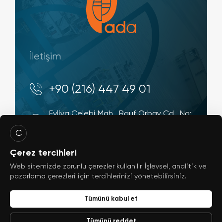
İletişim
+90 (216) 447 49 01
Evliya Çelebi Mah., Rauf Orbay Cd., No:
4 34944, Tuzla - İstanbul / Türkiye
C
info@ada-shipyard.com
Çerez tercihleri
Web sitemizde zorunlu çerezler kullanılır. İşlevsel, analitik ve
pazarlama çerezleri için tercihlerinizi yönetebilirsiniz.
Tümünü kabul et
© 2026
ada-shipyard.com
Tümünü reddet